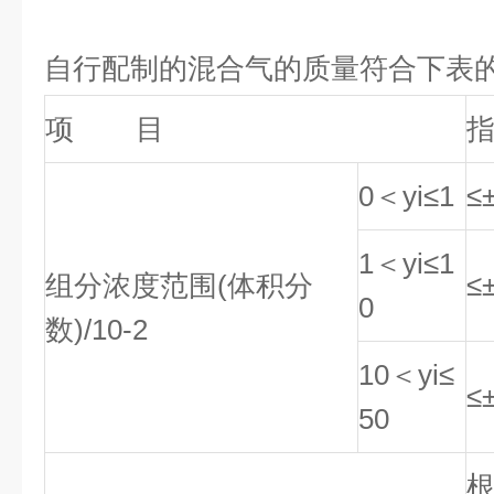
自行配制的混合气的质量符合下表的
项 目
指
0＜yi≤1
≤
1＜yi≤1
组分浓度范围(体积分
≤
0
数)/10-2
10＜yi≤
≤
50